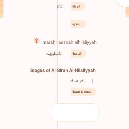
عام
الدولة
النقحرة
marāḥil assīrah alhilālīyyah
الانجليزية:
الترجمة
Stages of Al-Sirah Al-Hilaliyyah
|
الفرنسية:
تبصرة توضيحية