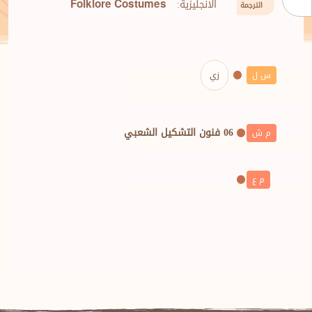
الانجليزية:
Folklore Costumes
الترجمة
س ل
زي
06 فنون التشكيل الشعبي
م ش
م ع