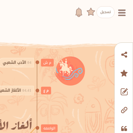
تسجيل
04 الأدب الشعبي
م ش
04.41 الألغاز الشعبية
م ع
ألغاز ال
الواصفه