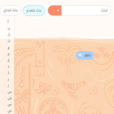
بحث متقدم
أ
ب
ت
ث
ج
ح
رجوع
خ
د
ذ
ر
ز
س
ش
ص
ض