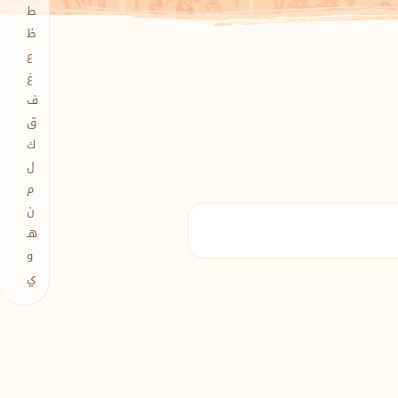
ط
ظ
ع
غ
ف
ق
ك
ل
م
ن
هـ
و
ي