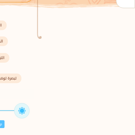
ا
ال
الت
تبصرة توضي
م