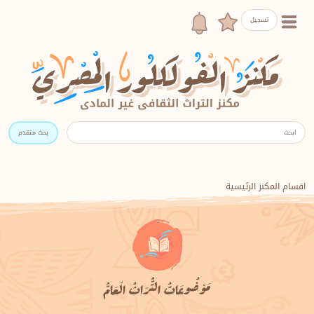
تسجيل
بحث متقدم
اقسام المكنز الرئيسية
مَوْضُوعَاتُ التُّرَاثُ الْعَامُّ