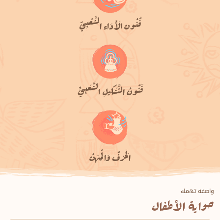
فُنُون الْأَدَاء الشَّعْبِيّ
فَنُونُ التَّشْكِيلِ الشَّعْبِيِّ
الْحَرْفُ وَالْمِهَنُ
واصفه تهمك
حواية الأطفال