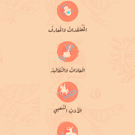
الْمُعْتَقَدَاتُ وَالْمَعَارِفُ
الْعَادَاتُ وَالتَّقَالِيدُ
الْأدَبُ الشَّعْبِي