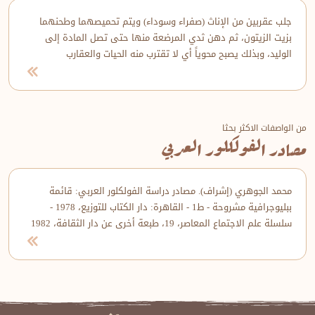
جلب عقربين من الإناث (صفراء وسوداء) ويتم تحميصهما وطحنهما
بزيت الزيتون، ثم دهن ثدي المرضعة منها حتى تصل المادة إلى
الوليد، وبذلك يصبح محوياً أي لا تقترب منه الحيات والعقارب
من الواصفات الاكثر بحثا
مصادر الفولكلور العربي
محمد الجوهري (إشراف). مصادر دراسة الفولكلور العربي: قائمة
ببليوجرافية مشروحة - ط1 - القاهرة: دار الكتاب للتوزيع، 1978 -
سلسلة علم الاجتماع المعاصر، 19، طبعة أخرى عن دار الثقافة، 1982